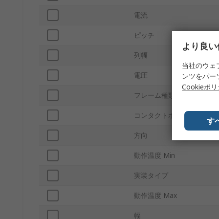
電流
ピッチ
より良い
列幅
当社のウェ
電圧
ンツをパー
Cookieポ
フレーム種類
コンタクトポイント材質
す
方向
動作温度 Min
実装タイプ
動作温度 Max
幅