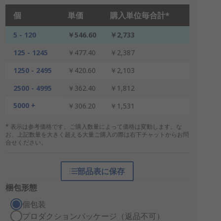
個
単価
購入単位毎合計*
5 - 120
￥546.60
￥2,733
125 - 1245
￥477.40
￥2,387
1250 - 2495
￥420.60
￥2,103
2500 - 4995
￥362.40
￥1,812
5000 +
￥306.20
￥1,531
* 表示は参考価格です。ご購入数量によって価格は変動します。な
お、上記数量を大きく超える大量ご購入の際は右下チャットからお問
合せください。
部品表に保存
梱包形態
個包装
プロダクションパッケージ（返品不可）