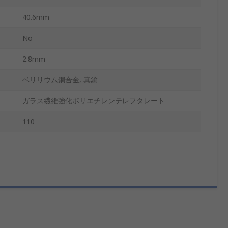
40.6mm
No
2.8mm
ベリリウム銅合金, 真鍮
ガラス繊維強化ポリエチレンテレフタレート
110