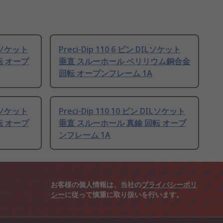
ILソケット
Preci-Dip 110 6 ピン DILソケット
転 オープ
垂直 スルーホール ベリリウム銅合金
回転 オープンフレーム 1A
ILソケット
Preci-Dip 110 10 ピン DILソケット
転 オープ
垂直 スルーホール 真鍮 回転 オープ
ンフレーム 1A
お客様の個人情報は、当社の
プライバシーポリ
シー
に従って慎重に取り扱いを行います。