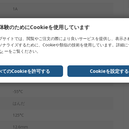
1A
2.54mm
体験のためにCookieを使用しています
10.16mm
ブサイトでは、閲覧やご注文の際により良いサービスを提供し、表示さ
100, 150V ac
ソナライズするために、Cookieや類似の技術を使用しています。詳細
リシ
ーをご覧ください。
オープンフレーム
錫, 金
べてのCookieを許可する
Cookieを設定する
垂直
-55°C
はんだ
125°C
12.6mm