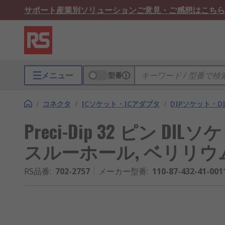
サポート
産業別ソリューション
ご意見・ご感想はこちら
メニュー
型番
/
コネクタ
/
ICソケット・ICアダプタ
/
DIPソケット・D
Preci-Dip 32 ピン DIL
スルーホール, ベリリウ
RS品番
:
702-2757
メーカー型番
:
110-87-432-41-001