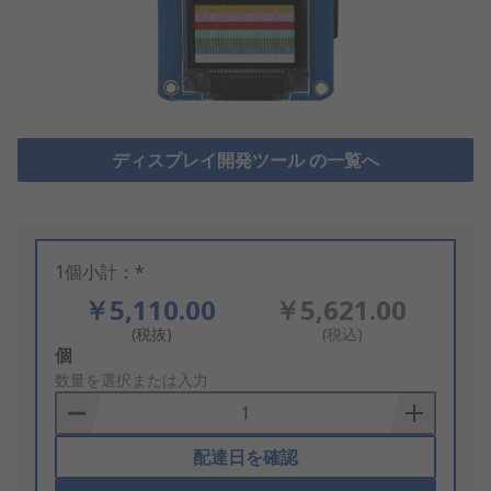
ディスプレイ開発ツール の一覧へ
1個小計：*
￥5,110.00
￥5,621.00
(税抜)
(税込)
Add
個
to
数量を選択または入力
Basket
配達日を確認