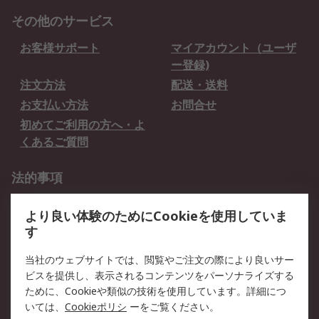
その他のサービス
お客様サポート
マイアカウント（ユーザ
ー登録)
注文方法
配送・送料
お支払い方法
お問合せ
初めてご利用の方へ・よ
くあるご質問
法的事項
プライバシーポリシー
ご利用規約
より良い体験のためにCookieを使用していま
クッキーポリシー
す
RSについて
当社のウェブサイトでは、閲覧やご注文の際により良いサー
ビスを提供し、表示されるコンテンツをパーソナライズする
会社概要
採用情報
ために、Cookieや類似の技術を使用しています。詳細につ
プレスリリース＆お知ら
コーポレートサイト
いては、
Cookieポリシ
ーをご覧ください。