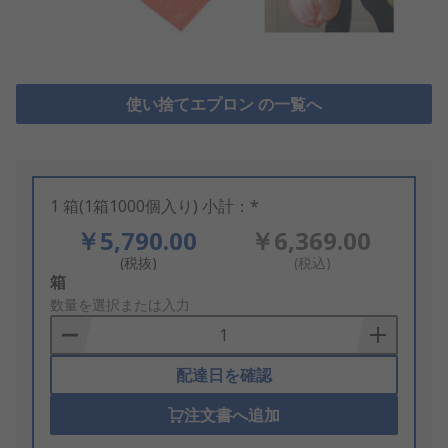
使い捨てエプロン の一覧へ
1 箱(1箱1000個入り) 小計：*
￥5,790.00
￥6,369.00
(税抜)
(税込)
Add
箱
to
数量を選択または入力
Basket
配達日を確認
注文書へ追加