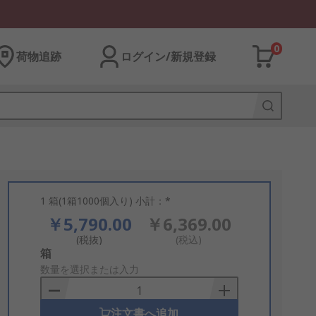
0
荷物追跡
ログイン/新規登録
1 箱(1箱1000個入り) 小計：*
￥5,790.00
￥6,369.00
(税抜)
(税込)
Add
箱
to
数量を選択または入力
Basket
注文書へ追加