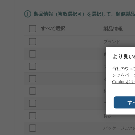
製品情報（複数選択可）を選択して、類似製品
すべて選択
製品情報
ブランド
色
より良い
プロダクトタイ
当社のウェ
ンツをパー
オス/メス
Cookieポ
材質
す
ウエストサイズ
長さ
パッケージごと