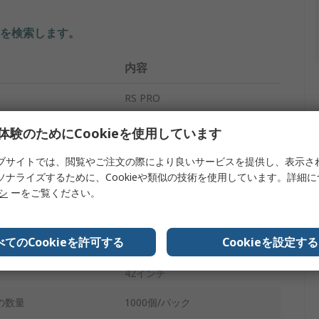
を検索します。
内容
RS PRO
白
体験のためにCookieを使用しています
プ
使い捨てエプロン
ブサイトでは、閲覧やご注文の際により良いサービスを提供し、表示さ
ソナライズするために、Cookieや類似の技術を使用しています。詳細
ユニセックス
リシ
ーをご覧ください。
ポリエチレン
べてのCookieを許可する
Cookieを設定する
27 in
42インチ
の数量
1000個/パック