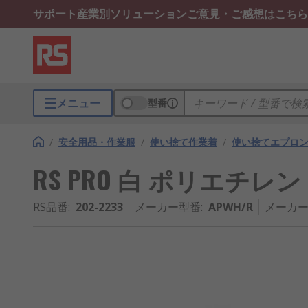
サポート
産業別ソリューション
ご意見・ご感想はこちら
メニュー
型番
/
安全用品・作業服
/
使い捨て作業着
/
使い捨てエプロ
RS PRO 白 ポリエチレン
RS品番
:
202-2233
メーカー型番
:
APWH/R
メーカー