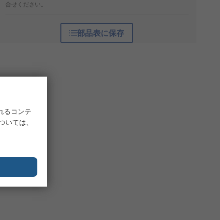
合せください。
部品表に保存
れるコンテ
については、