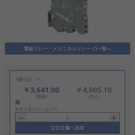
電磁リレー・メカニカルリレー の一覧へ
1個小計：*
￥3,641.00
￥4,005.10
(税抜)
(税込)
Add
個
to
数量を選択または入力
Basket
注文書へ追加