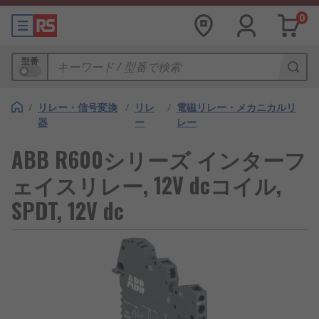
0
型番
/
リレー・信号変換
/
リレ
/
電磁リレー・メカニカルリ
器
ー
レー
ABB R600シリーズ インターフ
ェイスリレー, 12V dcコイル,
SPDT, 12V dc