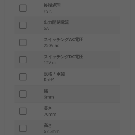
終端処理
ねじ
出力開閉電流
6A
スイッチングAC電圧
250V ac
スイッチングDC電圧
12V dc
規格 / 承認
RoHS
幅
6mm
長さ
70mm
高さ
67.5mm