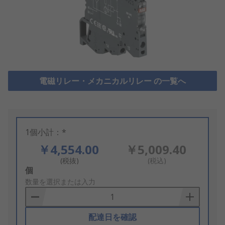
電磁リレー・メカニカルリレー の一覧へ
1個小計：*
￥4,554.00
￥5,009.40
(税抜)
(税込)
Add
個
to
数量を選択または入力
Basket
配達日を確認