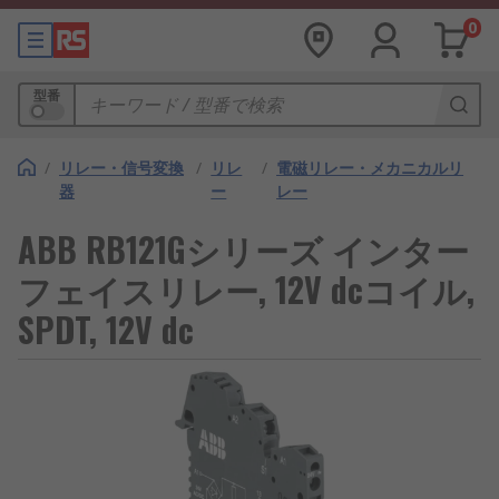
0
型番
/
リレー・信号変換
/
リレ
/
電磁リレー・メカニカルリ
器
ー
レー
ABB RB121Gシリーズ インター
フェイスリレー, 12V dcコイル,
SPDT, 12V dc