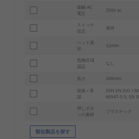
接触 AC
250V ac
電圧
スイッチ
保持
設定
ヘッド直
32mm
径
危険区域
なし
認証
長さ
300mm
規格 / 承
DIN EN ISO 1385
認
60947-5-5, EN I
押しボタ
プラスチック
ンの素材
類似製品を探す