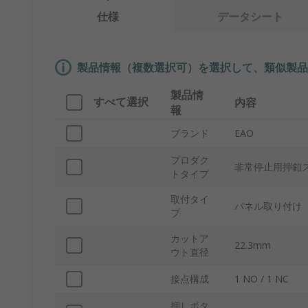
仕様
データシート
製品情報（複数選択可）を選択して、類似製品
製品情
すべて選択
内容
報
ブランド
EAO
プロダク
非常停止用押釦
トタイプ
取付タイ
パネル取り付け
プ
カットア
22.3mm
ウト直径
接点構成
1 NO / 1 NC
押しボタ