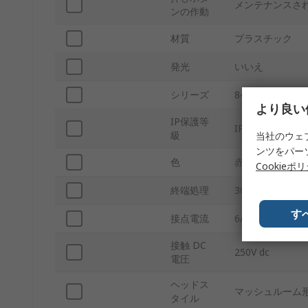
メンテナンスさ
ンの作動
材質
プラスチック
発光
いいえ
シリーズ
84-5530
より良い
IP保護等
IP67, IP65, IP66
級
当社のウェ
ンツをパー
色
赤
Cookieポ
終端処理
300mmフラッ
す
接点電流
6A
接触 DC
250V dc
電圧
ヘッドス
マッシュルーム
タイル