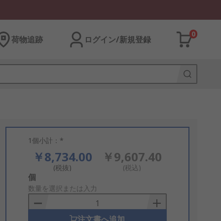
0
荷物追跡
ログイン/新規登録
1個小計：*
￥8,734.00
￥9,607.40
(税抜)
(税込)
Add
個
to
数量を選択または入力
Basket
注文書へ追加