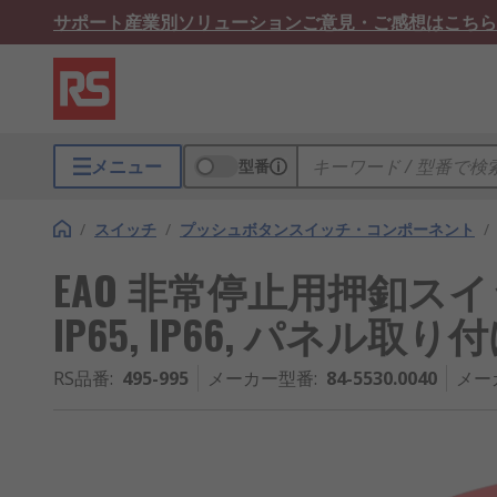
サポート
産業別ソリューション
ご意見・ご感想はこちら
メニュー
型番
/
スイッチ
/
プッシュボタンスイッチ・コンポーネント
/
EAO 非常停止用押釦スイッチ, 1
IP65, IP66, パネル取り
RS品番
:
495-995
メーカー型番
:
84-5530.0040
メー