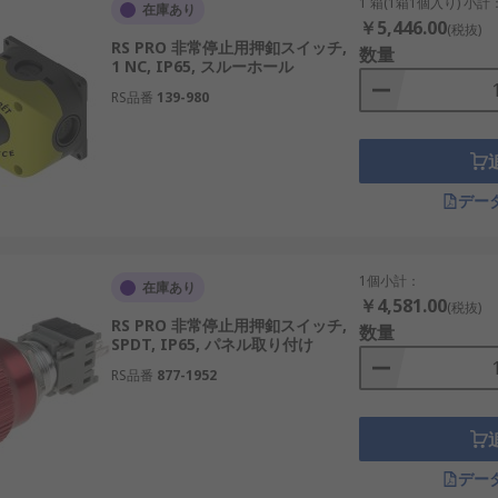
1 箱(1箱1個入り) 小計
在庫あり
ベヤーラインに適しており、どの位置からでも作動可能。
￥5,446.00
(税抜)
RS PRO 非常停止用押釦スイッチ,
数量
ンを回転させることでリセットできるタイプ。
1 NC, IP65, スルーホール
ってのみ解除でき、重要設備での使用に向く。
RS品番
139-980
境で使用される耐水設計。
視認性を高め、暗所や騒音の多い現場で効果的。
デー
。価格や値段の幅も広く、販売や通販で入手できるため、コス
1個小計：
在庫あり
￥4,581.00
(税抜)
国内の産業用ロボット、再生可能エネルギー設備。
RS PRO 非常停止用押釦スイッチ,
数量
SPDT, IP65, パネル取り付け
可能。例：輸送システム、物流倉庫。
RS品番
877-1952
防ぐ。例：半導体製造装置、AI生産ライン。
向けに対応可能。例：国内の港湾施設、屋外の風力発電所。
例：教育現場の実習機材、中小工場の生産ライン。
デー