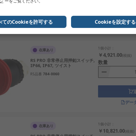
リシ
ーをご覧ください。
カーで、幅広い分野で利用可能。
カーで、産業安全機器に強みを持つ。
べてのCookieを許可する
Cookieを設定する
デー
で必須の装置です。価格や値段を踏まえたコスパの高い導入は
1個小計：
在庫あり
トのご紹介
￥4,921.00
(税抜)
RS PRO 非常停止用押釦スイッチ,
数量
IP66, IP67, ツイスト
的なサプライヤーとして認知されています。当社は、日本の高
RS品番
784-0060
トまで対応する幅広い非常停止スイッチを卸売価格で取り扱っ
ご確認ください。
デー
1個小計：
在庫あり
￥10,821.00
(税抜)