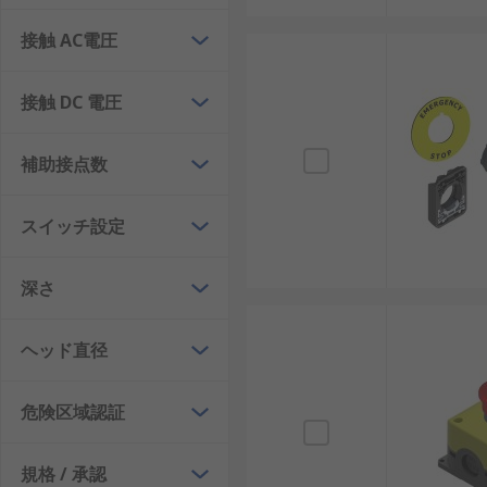
ただし、以下のようなデメリットもあります。
接触 AC電圧
誤操作の可能性： 作業者が誤って押すことで予
メンテナンスの必要性： 長期使用で接点の磨耗
接触 DC 電圧
非常停止スイッチの選び方
補助接点数
非常停止スイッチを選定する際には、以下の要素を確認
スイッチ設定
取り付け方式： フラッシュマウント、表面実装、
深さ
接点構成： 2NO、1NC、2NC、SPDT、DPS
定格電圧： 使用環境に対応する電圧を確認するこ
ヘッド直径
操作方式： 回転解除、キー解除、引きひも式な
耐環境性： 防水や防塵性能を持つモデルを選ぶ
危険区域認証
非常停止スイッチの用途
規格 / 承認