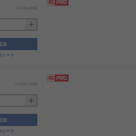
：
-
￥5,446.00/箱
追加
タシート
パを考慮した導入が可能です。
-
￥4,581.00/個
追加
タシート