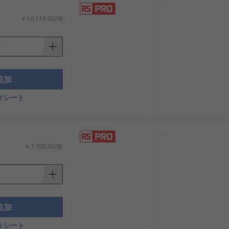
-
￥10,119.00/個
追加
タシート
-
￥7,700.00/個
追加
タシート