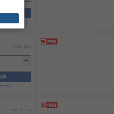
追加
タシート
、日本の産業や社会インフラの安定と発
-
￥4,921.00/個
い性能・信頼性基準を満たす非常停止スイ
ています。おすすめ品や交換部品も低価
追加
タシート
-
￥10,821.00/個