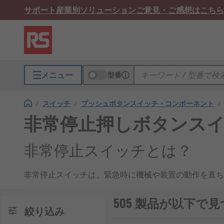
サポート
産業別ソリューション
ご意見・ご感想はこちら
メニュー
型番
/
スイッチ
/
プッシュボタンスイッチ・コンポーネント
/
非常停止押しボタンス
非常停止スイッチとは？
非常停止スイッチは、緊急時に機械や装置の動作を直ち
や機器を危険から守る役割を果たします。国内でも産業
505 製品が以下
非常停止スイッチの仕組み
絞り込み