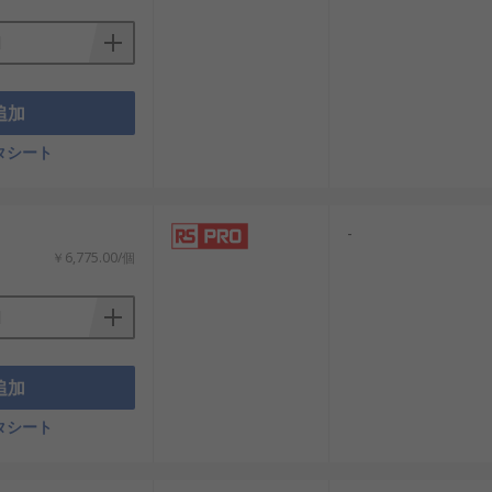
追加
タシート
-
￥6,775.00/個
追加
タシート