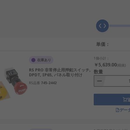
回路を切断し、機械やシステムを即座に停止させます。構造は
作業員の安全確保です。例えば、半導体製造装置やAIを活用
単価：
1個小計：
使用される装置で、船舶や一部の車両で利用されます。通常は
在庫あり
￥5,639.00
(税抜)
RS PRO 非常停止用押釦スイッチ,
数量
DPDT, IP65, パネル取り付け
止めることを目的としています。日本国内の産業設備では労働
RS品番
745-2442
デー
途によって選定されます。
タイプで、赤色のボタンを押すことで作動。