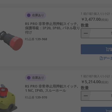
1 箱(1箱1個入り) 小計
定外の停止が起こる場合がある。
在庫あり
￥3,477.00
(税抜)
や劣化が発生する可能性がある。
RS PRO 非常停止用押釦スイッチ,
数量
保護等級：IP20, IP65, パネル取り
付け
RS品番
139-968
する必要があります。
パネルマウント、DINレールマウントなどから選定。
デー
Tなど、回路設計に応じて選ぶ。
とが重要。
1 箱(1箱1個入り) 小計
在庫あり
￥5,214.00
ど、現場に合った方式を選定。
(税抜)
RS PRO 非常停止用押釦スイッチ,
数量
ことで、屋外や過酷環境にも対応可能。
1 NC, IP65, スルーホール
RS品番
139-970