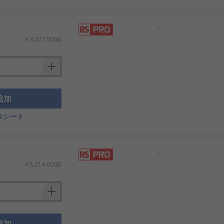
：
-
￥3,477.00/箱
追加
タシート
：
-
￥5,214.00/箱
追加