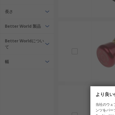
非常停止スイッチは産業、商業、教育、趣味の分野で幅
長さ
再生可能エネルギー設備： ソーラー設備や風力発
半導体製造ライン： 高精度な工程を守るために必
Better World 製品
産業用ロボット： 国内工場ラインでの安全確保に
IoT対応設備： スマート工場や物流システムで
Better Worldについ
交通・物流システム： 鉄道や自動搬送車（AGV
て
非常停止スイッチメーカー
幅
非常停止スイッチは国内外のメーカーから提供され、販
す。
RS PRO： 国際的に展開するブランドで、多様
より良い
EAO： スイスのメーカーで、高品質な操作スイッ
当社のウェ
TE Connectivity： 産業用途に強い世界的メーカ
ンツをパー
Siemens： ドイツの大手企業で、産業安全製品