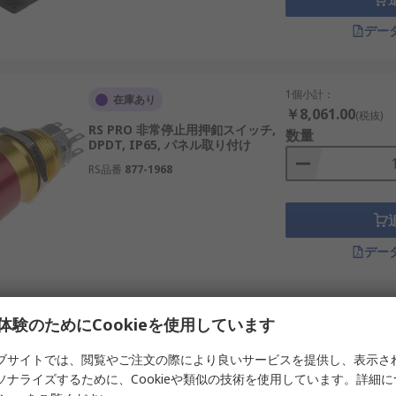
広く使用されています。国内でも再生可能エネルギーや輸送、
デー
電機の安全確保に利用。
須。
1個小計：
在庫あり
利用。
￥8,061.00
(税抜)
RS PRO 非常停止用押釦スイッチ,
の遠隔監視と組み合わせて使用。
数量
DPDT, IP65, パネル取り付け
）の緊急停止に活用。
RS品番
877-1968
売や通販を通じて幅広く入手できます。価格や値段の選択肢も
デー
な非常停止スイッチを提供。
1個小計：
在庫あり
体験のためにCookieを使用しています
￥10,839.00
チに定評。
(税抜)
RS PRO 非常停止用押釦スイッチ,
数量
ブサイトでは、閲覧やご注文の際により良いサービスを提供し、表示さ
ー。
70mm, 2 NC, IP65, 表面実装
ソナライズするために、Cookieや類似の技術を使用しています。詳細
RS品番
242-0845
のラインアップが豊富。