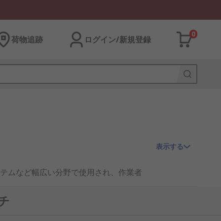
0
荷物追跡
ログイン/新規登録
表示する
テムなど幅広い分野で使用され、作業者
可欠な部品とされています。
チ