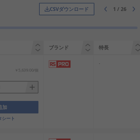
シンプルですが高い信頼性を持ち、誰で
CSVダウンロード
1
/
26
した生産ラインでは、非常停止押しボタン
ブランド
特長
-
特定の機能停止に特化しており、広範囲
￥5,639.00/個
安全基準に基づき導入が義務づけられて
追加
タシート