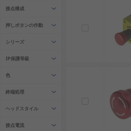
引きひも式非常停止スイッチ
： 長い装置やコン
接点構成
回転解除式非常停止スイッチ
： 押した後、ボタ
押しボタンの作動
キー解除式非常停止スイッチ
： 特定のキーを使
防水非常停止スイッチ
： 湿気や水滴がかかる環
シリーズ
発光式非常停止スイッチ
： ボタンが光ることで
非常停止スイッチの利点
IP保護等級
非常停止スイッチの導入には多くのメリットがあります
色
安全性の向上： 緊急時に即座に動作停止。例：
終端処理
操作の簡便性： 誰でも直感的に押すだけで作動
事故リスクの低減： 早期停止で事故や装置破損を
ヘッドスタイル
多様な種類の存在： 防水や発光式など特殊環境
高いコスパ： 値段に比して導入効果が大きい。
接点電流