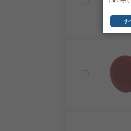
Cookieポ
オムロン（Omron）： 日本国内を代表するメー
IDEC（アイデック, Idec）： 日本国内のメー
す
非常停止スイッチは、安全を第一に考えるすべての現場
展に大きく貢献し続けるでしょう。
非常停止スイッチ用RSコンポーネン
RSは、日本全国で使用される非常停止スイッチの世界
ッチを提供しており、産業用途から革新的なプロジェク
格でご用意しています。配送については、
配送ページ
を