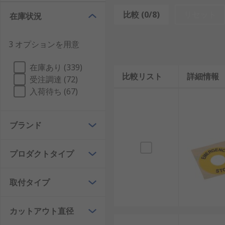
非常停止スイッチは、押すと内部の接点が作動して電気
比較 (0/8)
リセット
在庫状況
も直感的に操作できるように設計されています。
3 オプションを用意
主な機能は、緊急時の迅速な停止、事故の防止、設備や
スイッチが安定稼働の重要な保護手段となります。
在庫あり (339)
比較リスト
詳細情報
非常停止スイッチとキルスイッチの違い
受注調達 (72)
入荷待ち (67)
キルスイッチは特定の回路やエンジンを遮断するために
のシステム全体を停止する設計ではありません。
ブランド
一方、非常停止スイッチは設備全体や機械全体の動作を
いる場合もあり、工場ライン全体の停止が可能です。
プロダクトタイプ
非常停止スイッチの種類
取付タイプ
非常停止スイッチには複数の種類があり、設置環境や用
カットアウト直径
押しボタン式非常停止スイッチ
： 最も一般的な