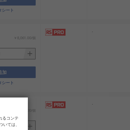
物流分野で欠かせない装置です。
タシート
-
￥8,061.00/個
追加
豊富で、コスパを意識した選定が可能で
タシート
-
￥10,839.00/個
れるコンテ
については、