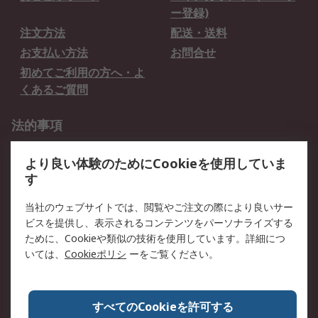
ー登録)
注文方法
配送・送料
お支払い方法
お問合せ
初めてご利用の方へ・よ
くあるご質問
法的事項
プライバシーポリシー
ご利用規約
より良い体験のためにCookieを使用していま
クッキーポリシー
す
RSについて
当社のウェブサイトでは、閲覧やご注文の際により良いサー
ビスを提供し、表示されるコンテンツをパーソナライズする
会社概要
採用情報
ために、Cookieや類似の技術を使用しています。詳細につ
プレスリリース＆お知ら
コーポレートサイト
いては、
Cookieポリシ
ーをご覧ください。
せ
全世界のRS
RSの歴史
すべてのCookieを許可する
ESGへの取り組み（英語）
認証について