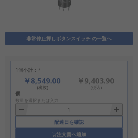
非常停止押しボタンスイッチ の一覧へ
1個小計：*
￥8,549.00
￥9,403.90
(税抜)
(税込)
Add
個
to
数量を選択または入力
Basket
配達日を確認
注文書へ追加