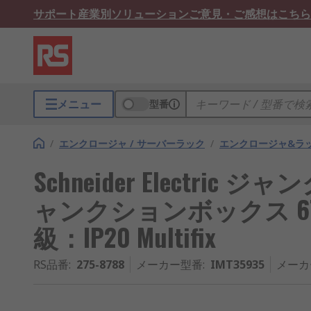
サポート
産業別ソリューション
ご意見・ご感想はこちら
メニュー
型番
/
エンクロージャ / サーバーラック
/
エンクロージャ&ラ
Schneider Electri
ャンクションボックス 67 m
級：IP20 Multifix
RS品番
:
275-8788
メーカー型番
:
IMT35935
メーカ