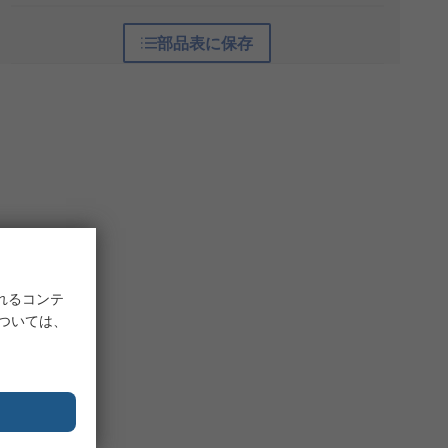
部品表に保存
れるコンテ
については、