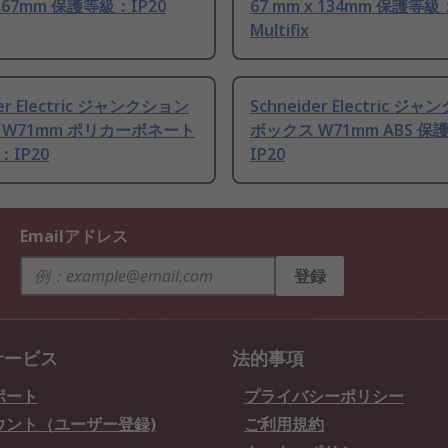
x 67mm 保護等級：IP20
67 mm x 134mm 保護等級
Multifix
der Electric ジャンクション
Schneider Electric ジ
 W71mm ポリカーボネート
ボックス W71mm ABS 保
IP20
IP20
Emailアドレス
登録
サービス
法的事項
ポート
プライバシーポリシー
ウント（ユーザー登録)
ご利用規約