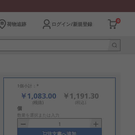
0
荷物追跡
ログイン/新規登録
1個小計：*
￥1,083.00
￥1,191.30
(税抜)
(税込)
Add
個
to
数量を選択または入力
Basket
注文書へ追加