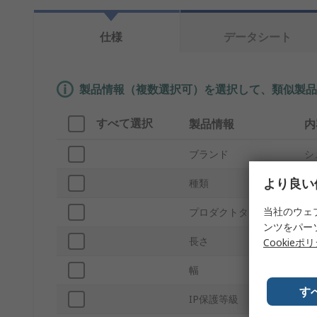
仕様
データシート
製品情報（複数選択可）を選択して、類似製品
すべて選択
製品情報
内
ブランド
シ
より良い
種類
ジ
当社のウェ
プロダクトタイプ
ジ
ンツをパー
長さ
6
Cookieポ
幅
2
す
IP保護等級
保