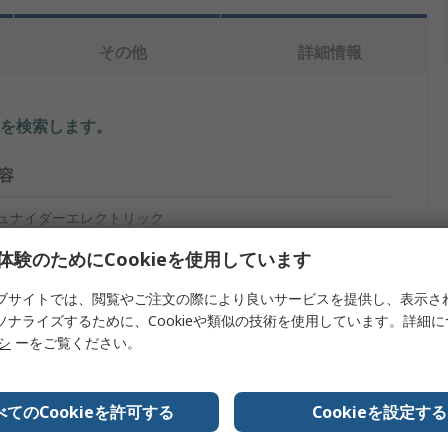
その他
詳細情報
を検索します。
容
ュナイダーエレクトリック
体験のためにCookieを使用しています
ャンクションボックス
ブサイトでは、閲覧やご注文の際により良いサービスを提供し、表示さ
ャンクションボックス
ソナライズするために、Cookieや類似の技術を使用しています。詳細
7mm
リシ
ーをご覧ください。
01mm
べてのCookieを許可する
Cookieを設定する
護等級：IP20