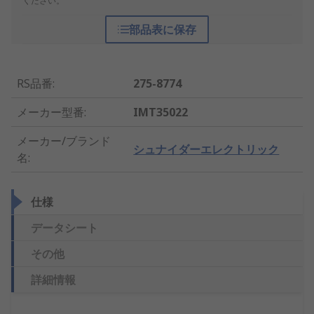
ください。
部品表に保存
RS品番
:
275-8774
メーカー型番
:
IMT35022
メーカー/ブランド
シュナイダーエレクトリック
名
:
仕様
データシート
その他
詳細情報