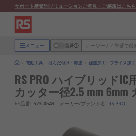
サポート
産業別ソリューション
ご意見・ご感想はこちら
メニュー
型番
/
電動工具、 はんだ付け・溶接
/
旋盤加工・フライス加工
RS PRO ハイブリッドIC用端
カッター径2.5 mm 6mm
RS品番
:
523-0543
メーカー/ブランド名
:
RS PRO