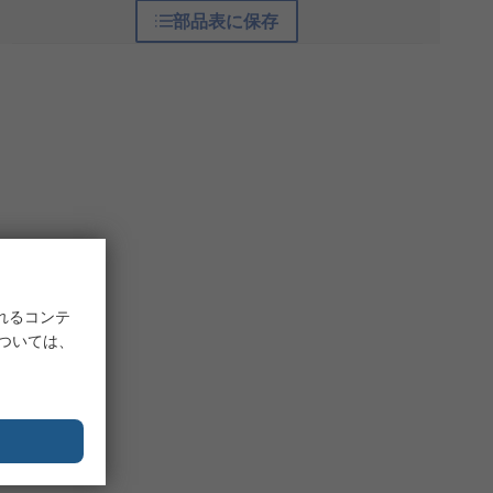
部品表に保存
れるコンテ
については、