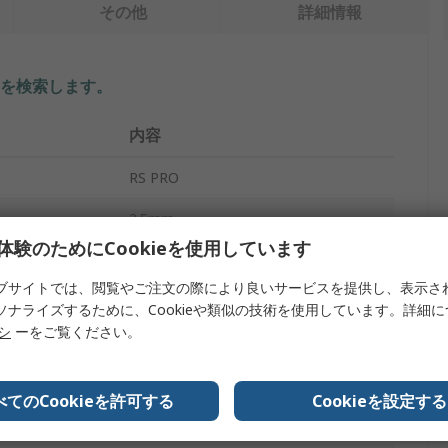
その他
詳細情報
を検索します。
内容
RS PRO
2.5mm
体験のためにCookieを使用しています
プ
ハイブリッドIC用端子
ブサイトでは、閲覧やご注文の際により良いサービスを提供し、表示さ
6.5mm
ソナライズするために、Cookieや類似の技術を使用しています。詳細
リシ
ーをご覧ください。
3
HSS
べてのCookieを許可する
Cookieを設定する
32mm