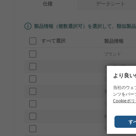
仕様
データシート
製品情報（複数選択可）を選択して、類似製品
すべて選択
製品情報
ブランド
カッター径
より良い
プロダクトタイ
当社のウェ
長さをカット
ンツをパー
Cookieポ
フルートの数
材質
す
リード間隔