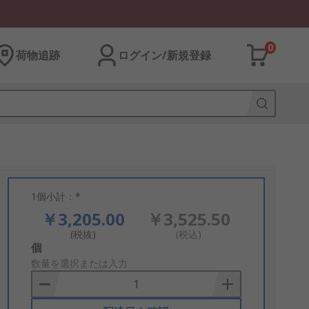
0
荷物追跡
ログイン/新規登録
1個小計：*
￥3,205.00
￥3,525.50
(税抜)
(税込)
Add
個
to
数量を選択または入力
Basket