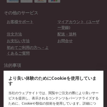
その他のサービス
お客様サポート
マイアカウント（ユーザ
ー登録)
注文方法
配送・送料
お支払い方法
お問合せ
初めてご利用の方へ・よ
くあるご質問
法的事項
プライバシーポリシー
ご利用規約
より良い体験のためにCookieを使用していま
クッキーポリシー
す
RSについて
当社のウェブサイトでは、閲覧やご注文の際により良いサー
ビスを提供し、表示されるコンテンツをパーソナライズする
会社概要
採用情報
ために、Cookieや類似の技術を使用しています。詳細につ