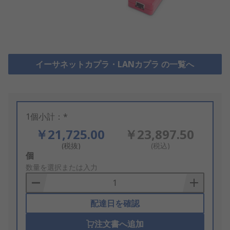
イーサネットカプラ・LANカプラ の一覧へ
1個小計：*
￥21,725.00
￥23,897.50
(税抜)
(税込)
Add
個
to
数量を選択または入力
Basket
配達日を確認
注文書へ追加