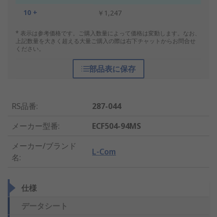
10 +
￥1,247
* 表示は参考価格です。ご購入数量によって価格は変動します。なお、
上記数量を大きく超える大量ご購入の際は右下チャットからお問合せ
ください。
部品表に保存
RS品番
:
287-044
メーカー型番
:
ECF504-94MS
メーカー/ブランド
L-Com
名
:
仕様
データシート