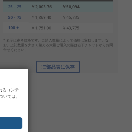
25 - 25
￥2,003.76
￥50,094
50 - 75
￥1,869.40
￥46,735
100 +
￥1,751.00
￥43,775
* 表示は参考価格です。ご購入数量によって価格は変動します。な
お、上記数量を大きく超える大量ご購入の際は右下チャットからお問
合せください。
部品表に保存
れるコンテ
については、