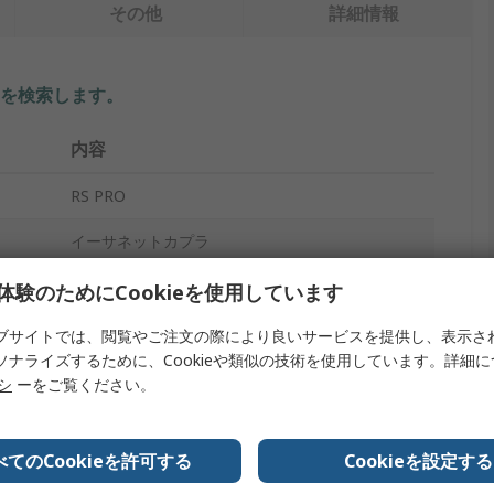
その他
詳細情報
を検索します。
内容
RS PRO
イーサネットカプラ
フィードスルー
体験のためにCookieを使用しています
RJ45 メス
ブサイトでは、閲覧やご注文の際により良いサービスを提供し、表示さ
ソナライズするために、Cookieや類似の技術を使用しています。詳細
Cat6
リシ
ーをご覧ください。
1
べてのCookieを許可する
Cookieを設定する
シールド