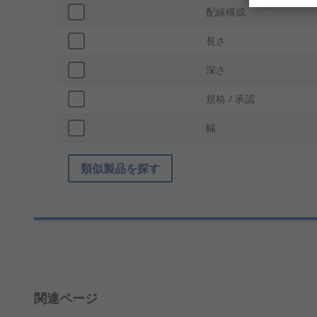
配線構成
長さ
深さ
規格 / 承認
幅
類似製品を探す
関連ページ