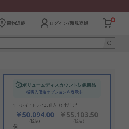
0
荷物追跡
ログイン/新規登録
ボリュームディスカウント対象商品
一括購入価格オプションを表示
1 トレイ(1トレイ25個入り) 小計：*
￥50,094.00
￥55,103.50
(税抜)
(税込)
Add
個