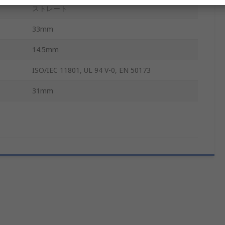
ストレート
33mm
14.5mm
ISO/IEC 11801, UL 94 V-0, EN 50173
31mm