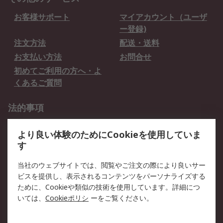
お客様サポート
マイアカウント（ユーザ
ー登録)
注文方法
配送・送料
お支払い方法
お問合せ
初めてご利用の方へ・よ
くあるご質問
法的事項
プライバシーポリシー
ご利用規約
より良い体験のためにCookieを使用していま
クッキーポリシー
す
RSについて
当社のウェブサイトでは、閲覧やご注文の際により良いサー
ビスを提供し、表示されるコンテンツをパーソナライズする
会社概要
採用情報
ために、Cookieや類似の技術を使用しています。詳細につ
プレスリリース＆お知ら
コーポレートサイト
いては、
Cookieポリシ
ーをご覧ください。
せ