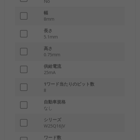
No
幅
8mm
長さ
5.1mm
高さ
0.75mm
供給電流
25mA
1ワード当たりのビット数
8
自動車規格
なし
シリーズ
W25Q16JV
ワード数