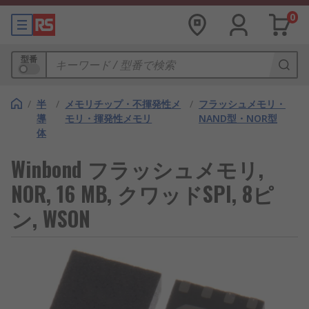
0
型番
/
半
/
メモリチップ・不揮発性メ
/
フラッシュメモリ・
導
モリ・揮発性メモリ
NAND型・NOR型
体
Winbond フラッシュメモリ,
NOR, 16 MB, クワッドSPI, 8ピ
ン, WSON