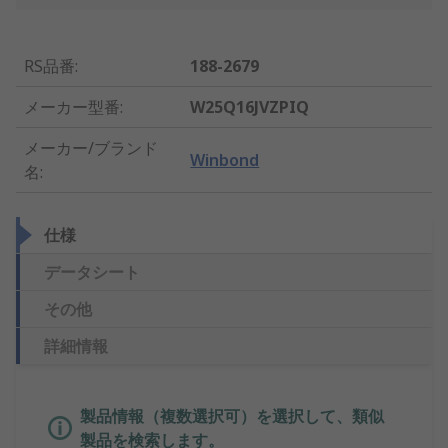
RS品番
:
188-2679
メーカー型番
:
W25Q16JVZPIQ
メーカー/ブランド
Winbond
名
:
仕様
データシート
その他
詳細情報
製品情報（複数選択可）を選択して、類似
製品を検索します。