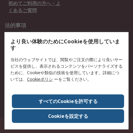
初めてご利用の方へ・よ
くあるご質問
法的事項
プライバシーポリシー
ご利用規約
より良い体験のためにCookieを使用していま
クッキーポリシー
す
RSについて
当社のウェブサイトでは、閲覧やご注文の際により良いサー
ビスを提供し、表示されるコンテンツをパーソナライズする
会社概要
採用情報
ために、Cookieや類似の技術を使用しています。詳細につ
プレスリリース＆お知ら
コーポレートサイト
いては、
Cookieポリシ
ーをご覧ください。
せ
全世界のRS
RSの歴史
すべてのCookieを許可する
ESGへの取り組み（英語）
認証について
Cookieを設定する
〒240-0005 神奈川県横浜市保土ヶ谷区神戸町134番地 横浜ビジネスパーク ウ
エストタワー12階
© アールエスコンポーネンツ株式会社