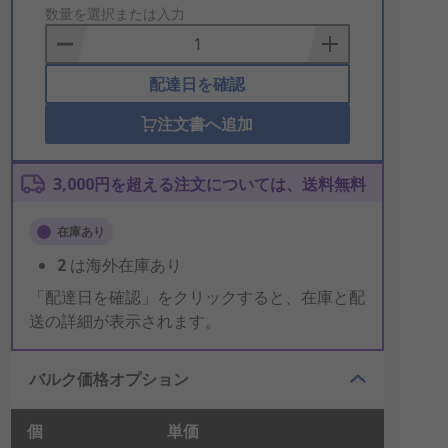
to
数量を選択または入力
Basket
配達日を確認
注文書へ追加
3,000円を超える注文については、送料無料
在庫あり
2
は海外在庫あり
「配達日を確認」をクリックすると、在庫と配
送の詳細が表示されます。
バルク価格オプション
個
単価