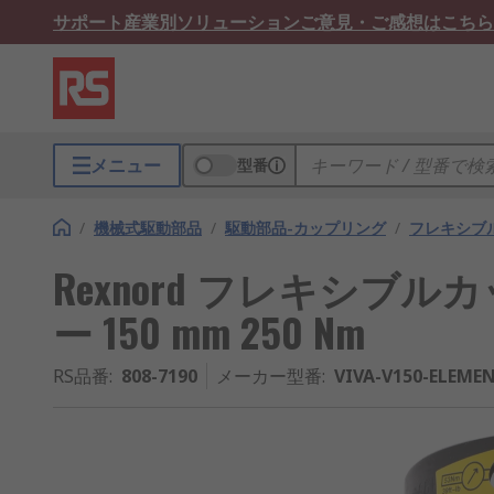
サポート
産業別ソリューション
ご意見・ご感想はこちら
メニュー
型番
/
機械式駆動部品
/
駆動部品-カップリング
/
フレキシブ
Rexnord フレキシブ
ー 150 mm 250 Nm
RS品番
:
808-7190
メーカー型番
:
VIVA-V150-ELEME