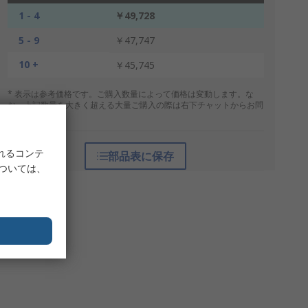
1 - 4
￥49,728
5 - 9
￥47,747
10 +
￥45,745
* 表示は参考価格です。ご購入数量によって価格は変動します。な
お、上記数量を大きく超える大量ご購入の際は右下チャットからお問
合せください。
れるコンテ
部品表に保存
については、