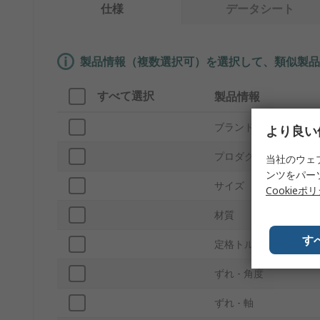
仕様
データシート
製品情報（複数選択可）を選択して、類似製品
すべて選択
製品情報
ブランド
より良い
プロダクトタイプ
当社のウェ
ンツをパー
サイズ
Cookieポ
材質
す
定格トルク
ずれ - 角度
ずれ - 軸