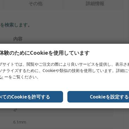
その他
詳細情報
を検索します。
内容
Rexnord
体験のためにCookieを使用しています
フレキシブルカップリングフレクター
ブサイトでは、閲覧やご注文の際により良いサービスを提供し、表示さ
ソナライズするために、Cookieや類似の技術を使用しています。詳細
150 mm
リシ
ーをご覧ください。
ポリウレタン
べてのCookieを許可する
Cookieを設定する
250Nm
4°
6.1mm