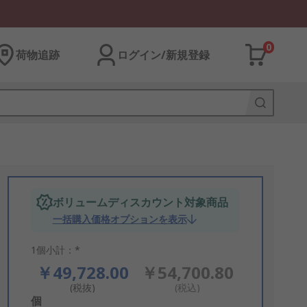
0
荷物追跡
ログイン/新規登録
ボリュームディスカウント対象商品
一括購入価格オプションを表示
1個小計：*
￥49,728.00
￥54,700.80
(税抜)
(税込)
Add
個