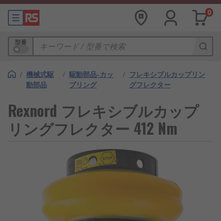
0
型番
/
機械式駆
/
駆動部品-カッ
/
フレキシブルカップリン
動部品
プリング
グフレクター
Rexnord フレキシブルカップ
リングフレクター 412 Nm