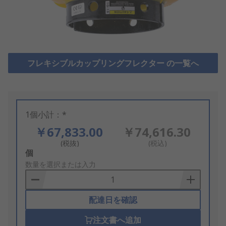
フレキシブルカップリングフレクター の一覧へ
1個小計：*
￥67,833.00
￥74,616.30
(税抜)
(税込)
Add
個
to
数量を選択または入力
Basket
配達日を確認
注文書へ追加