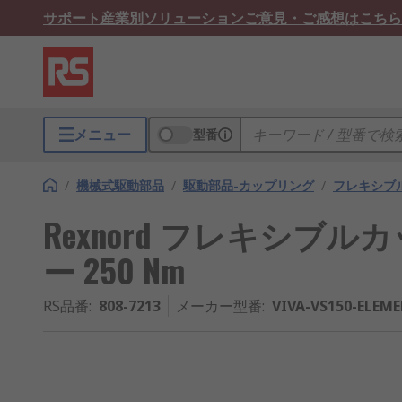
サポート
産業別ソリューション
ご意見・ご感想はこちら
メニュー
型番
/
機械式駆動部品
/
駆動部品-カップリング
/
フレキシブ
Rexnord フレキシブ
ー 250 Nm
RS品番
:
808-7213
メーカー型番
:
VIVA-VS150-ELEM