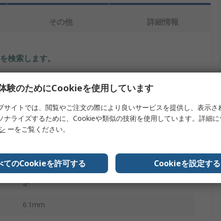
その他
詳細情報
を検索します。
内容
体験のためにCookieを使用しています
Rexnord
ブサイトでは、閲覧やご注文の際により良いサービスを提供し、表示さ
ソナライズするために、Cookieや類似の技術を使用しています。詳細
フレキシブルカップリングフレクター
リシ
ーをご覧ください。
ポリウレタン
べてのCookieを許可する
Cookieを設定する
250Nm
4°
6.1mm