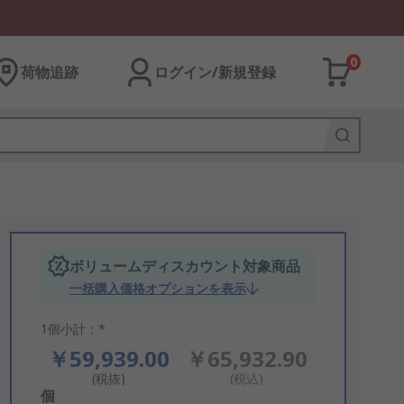
0
荷物追跡
ログイン/新規登録
ボリュームディスカウント対象商品
一括購入価格オプションを表示
1個小計：*
￥59,939.00
￥65,932.90
(税抜)
(税込)
Add
個