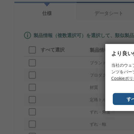
仕様
データシート
製品情報（複数選択可）を選択して、類似製品
すべて選択
製品情報
より良い
ブランド
当社のウェ
ンツをパー
プロダクトタイプ
Cookieポ
材質
す
定格トルク
ずれ - 角度
ずれ - 軸