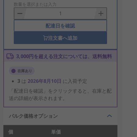
to
数量を選択または入力
Basket
配達日を確認
注文書へ追加
3,000円を超える注文については、送料無料
在庫あり
3
は
2026年8月10日
に入荷予定
「配達日を確認」をクリックすると、在庫と配
送の詳細が表示されます。
バルク価格オプション
個
単価