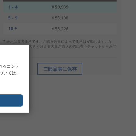
1 - 4
￥59,939
5 - 9
￥58,108
10 +
￥56,226
* 表示は参考価格です。ご購入数量によって価格は変動します。な
お、上記数量を大きく超える大量ご購入の際は右下チャットからお問
合せください。
れるコンテ
部品表に保存
については、