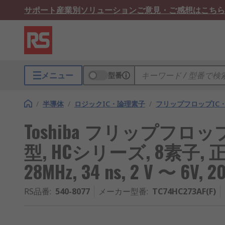
サポート
産業別ソリューション
ご意見・ご感想はこちら
メニュー
型番
/
半導体
/
ロジックIC・論理素子
/
フリップフロップIC
Toshiba フリップフロ
型, HCシリーズ, 8素子,
28MHz, 34 ns, 2 V 〜 6V,
RS品番
:
540-8077
メーカー型番
:
TC74HC273AF(F)