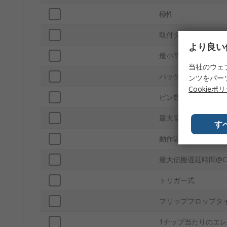
極性
取付タイプ
より良い
最小電源電圧
当社のウェ
パッケージ型式
ンツをパー
Cookieポ
ピン数
最大電源電圧
す
動作温度 Min
最大伝搬遅延時間@C
トリガー式
フリップフロップタ
1チップ当たりのエ