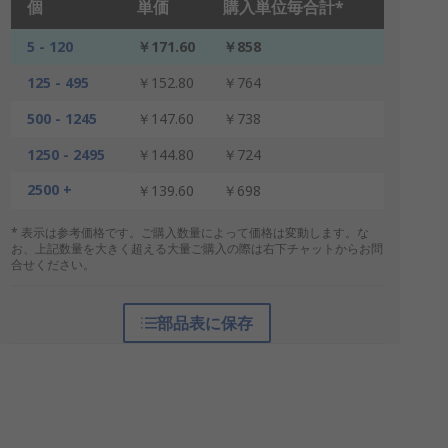
個
単価
購入単位毎合計*
5 - 120
￥171.60
￥858
125 - 495
￥152.80
￥764
500 - 1245
￥147.60
￥738
1250 - 2495
￥144.80
￥724
2500 +
￥139.60
￥698
* 表示は参考価格です。ご購入数量によって価格は変動します。な
お、上記数量を大きく超える大量ご購入の際は右下チャットからお問
合せください。
部品表に保存