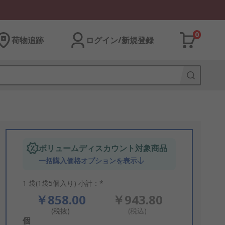
0
荷物追跡
ログイン/新規登録
ボリュームディスカウント対象商品
一括購入価格オプションを表示
1 袋(1袋5個入り) 小計：*
￥858.00
￥943.80
(税抜)
(税込)
Add
個