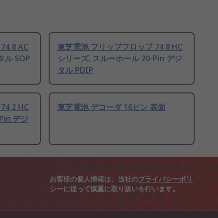
 8 AC
東芝電池 フリップフロップ 74 8 HC
タル SOP
シリーズ, スルーホール 20-Pin デジ
タル PDIP
 2 HC
東芝電池 デコーダ 16ピン 表面
in デジ
お客様の個人情報は、当社の
プライバシーポリ
シー
に従って慎重に取り扱いを行います。