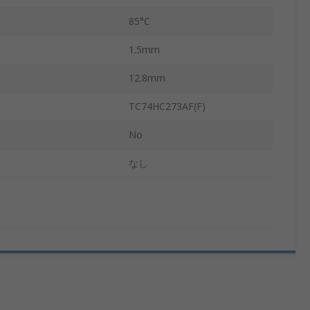
85°C
1.5mm
12.8mm
TC74HC273AF(F)
No
なし