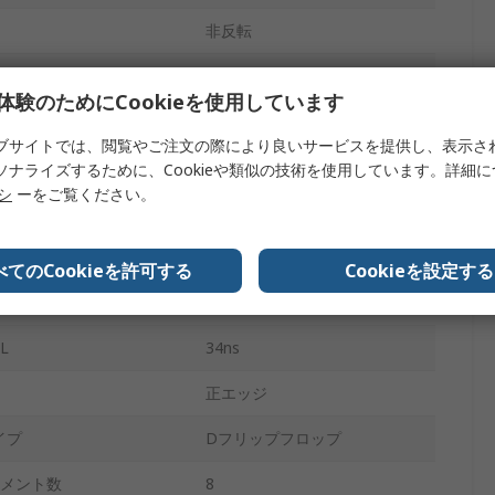
非反転
表面
体験のためにCookieを使用しています
2V
ブサイトでは、閲覧やご注文の際により良いサービスを提供し、表示さ
SOP
ソナライズするために、Cookieや類似の技術を使用しています。詳細
リシ
ーをご覧ください。
20
6V
べてのCookieを許可する
Cookieを設定する
-40°C
L
34ns
正エッジ
イプ
Dフリップフロップ
レメント数
8