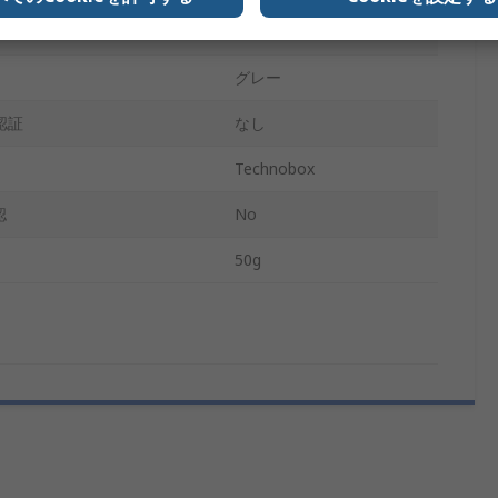
グレー
グレー
認証
なし
Technobox
認
No
50g