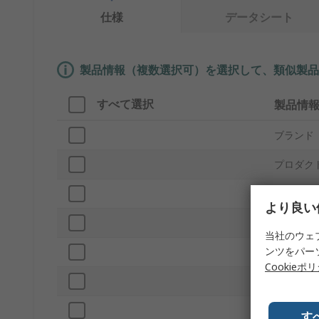
仕様
データシート
製品情報（複数選択可）を選択して、類似製品
すべて選択
製品情
ブランド
プロダク
材質
より良い
外部高さ
当社のウェ
ンツをパー
外部幅
Cookieポ
内部幅
IP保護等
す