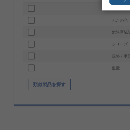
色
ふたの色
危険区域
シリーズ
規格 / 承
重量
類似製品を探す