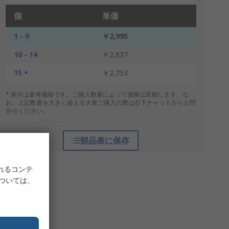
個
単価
1 - 9
￥2,995
10 - 14
￥2,837
15 +
￥2,753
* 表示は参考価格です。ご購入数量によって価格は変動します。な
お、上記数量を大きく超える大量ご購入の際は右下チャットからお問
合せください。
部品表に保存
れるコンテ
については、