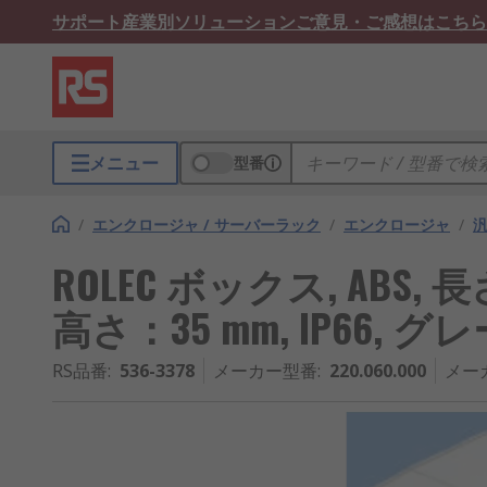
サポート
産業別ソリューション
ご意見・ご感想はこちら
メニュー
型番
/
エンクロージャ / サーバーラック
/
エンクロージャ
/
ROLEC ボックス, ABS, 長
高さ：35 mm, IP66, グ
RS品番
:
536-3378
メーカー型番
:
220.060.000
メー