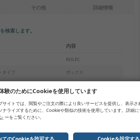
その他
詳細情報
を検索します。
報
内容
ROLEC
トタイプ
ボックス
ABS
体験のためにCookieを使用しています
35mm
ブサイトでは、閲覧やご注文の際により良いサービスを提供し、表示さ
ソナライズするために、Cookieや類似の技術を使用しています。詳細
51mm
リシ
ーをご覧ください。
66mm
級
IP66
べてのCookieを許可する
Cookieを設定する