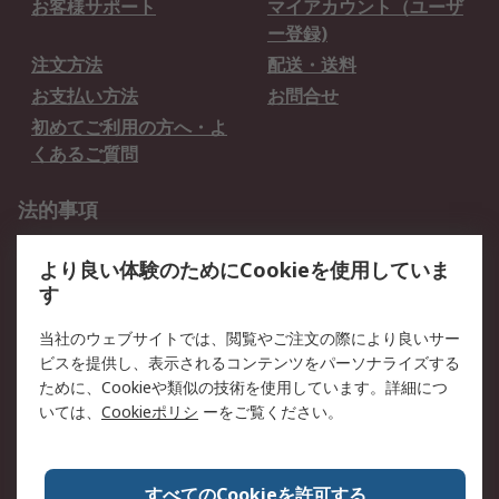
お客様サポート
マイアカウント（ユーザ
ー登録)
注文方法
配送・送料
お支払い方法
お問合せ
初めてご利用の方へ・よ
くあるご質問
法的事項
プライバシーポリシー
ご利用規約
より良い体験のためにCookieを使用していま
クッキーポリシー
す
RSについて
当社のウェブサイトでは、閲覧やご注文の際により良いサー
ビスを提供し、表示されるコンテンツをパーソナライズする
会社概要
採用情報
ために、Cookieや類似の技術を使用しています。詳細につ
プレスリリース＆お知ら
コーポレートサイト
いては、
Cookieポリシ
ーをご覧ください。
せ
全世界のRS
RSの歴史
すべてのCookieを許可する