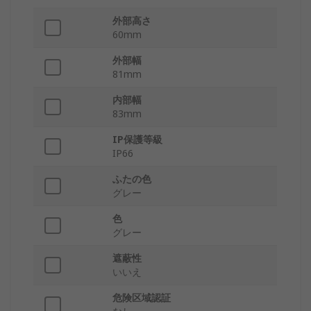
外部高さ
60mm
外部幅
81mm
内部幅
83mm
IP保護等級
IP66
ふたの色
グレー
色
グレー
遮蔽性
いいえ
危険区域認証