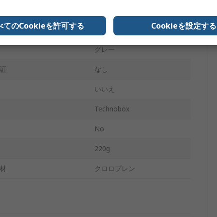
IP66
べてのCookieを許可する
Cookieを設定する
グレー
グレー
証
なし
いいえ
Technobox
No
220g
材
クロロプレン