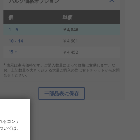
バルク価格オプション
個
単価
1 - 9
￥4,846
10 - 14
￥4,601
15 +
￥4,452
* 表示は参考価格です。ご購入数量によって価格は変動します。な
お、上記数量を大きく超える大量ご購入の際は右下チャットからお問
合せください。
部品表に保存
れるコンテ
については、