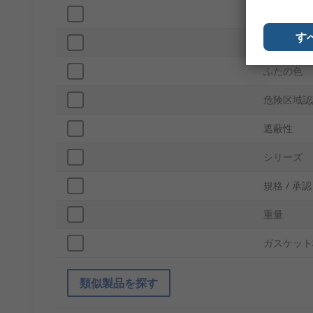
IP保護等級
す
色
ふたの色
危険区域認
遮蔽性
シリーズ
規格 / 承認
重量
ガスケット
類似製品を探す