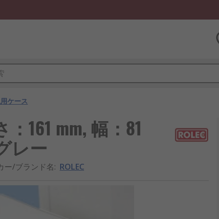
汎用ケース
さ：161 mm, 幅：81
, グレー
カー/ブランド名
:
ROLEC