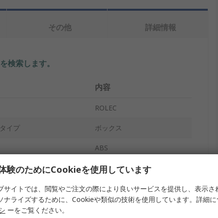
その他
詳細情報
を検索します。
内容
ROLEC
タイプ
ボックス
ABS
60mm
体験のためにCookieを使用しています
161mm
ブサイトでは、閲覧やご注文の際により良いサービスを提供し、表示さ
ソナライズするために、Cookieや類似の技術を使用しています。詳細
81mm
リシ
ーをご覧ください。