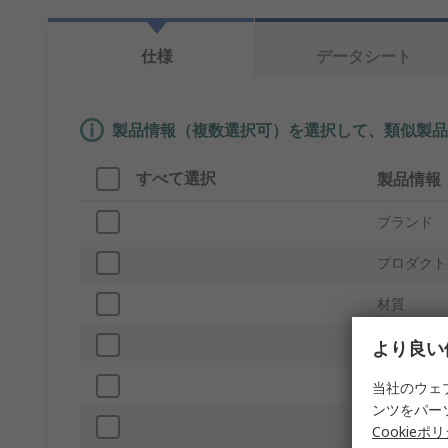
仕様
データシート
製品情報（複数選択可）を選択して、類似製品
すべて選択
製品情報
ブランド
プロダクト
材質
外部高さ
より良い
内部幅
当社のウェ
ンツをパー
外部幅
Cookieポ