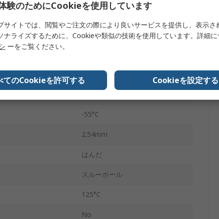
体験のためにCookieを使用しています
100V
ブサイトでは、閲覧やご注文の際により良いサービスを提供し、表示さ
ペンタイプナイフ
ソナライズするために、Cookieや類似の技術を使用しています。詳細
リシ
ーをご覧ください。
ン
銅合金
ト材質
金フラッシュ
べてのCookieを許可する
Cookieを設定する
プ
スルーホール
-55°C
2.54mm
はんだ
スルーホール
125°C
No