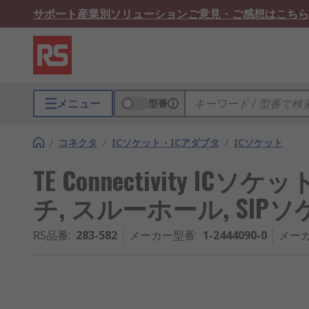
サポート
産業別ソリューション
ご意見・ご感想はこちら
メニュー
型番
/
コネクタ
/
ICソケット・ICアダプタ
/
ICソケット
TE Connectivity ICソケッ
チ, スルーホール, SIP
RS品番
:
283-582
メーカー型番
:
1-2444090-0
メー