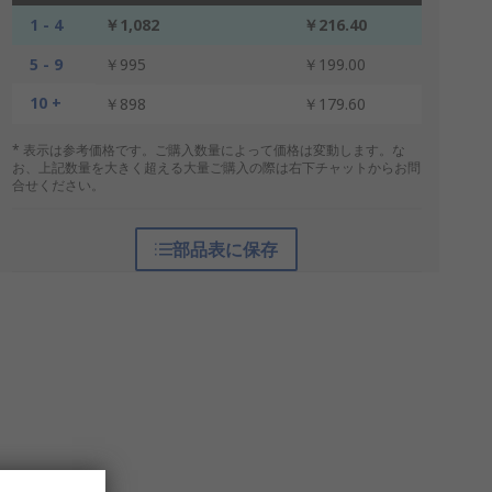
1 - 4
￥1,082
￥216.40
5 - 9
￥995
￥199.00
10 +
￥898
￥179.60
* 表示は参考価格です。ご購入数量によって価格は変動します。な
お、上記数量を大きく超える大量ご購入の際は右下チャットからお問
合せください。
部品表に保存