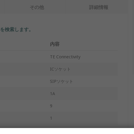
その他
詳細情報
を検索します。
内容
TE Connectivity
ICソケット
SIPソケット
1A
9
1
2.54mm