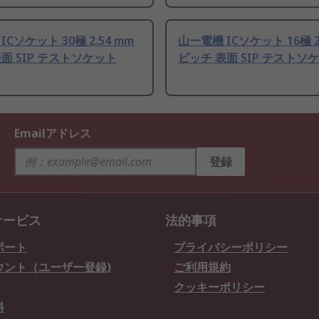
ICソケット 30極 2.54 mm
山一電機 ICソケット 16極 2
面 SIP テストソケット
ピッチ 表面 SIP テストソ
Emailアドレス
登録
サービス
法的事項
ポート
プライバシーポリシー
ウント（ユーザー登録)
ご利用規約
クッキーポリシー
料