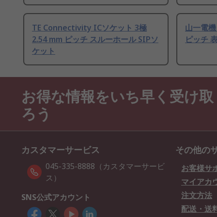
TE Connectivity ICソケット 3極
山一電機 
2.54 mm ピッチ スルーホール SIPソ
ピッチ 表
ケット
お得な情報をいち早く受け取
ろう
カスタマーサービス
その他の
045-335-8888（カスタマーサービ
お客様サ
ス）
マイアカ
注文方法
SNS公式アカウント
配送・送