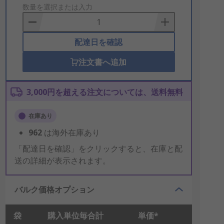
to
数量を選択または入力
Basket
配達日を確認
注文書へ追加
3,000円を超える注文については、送料無料
在庫あり
962
は海外在庫あり
「配達日を確認」をクリックすると、在庫と配
送の詳細が表示されます。
バルク価格オプション
袋
購入単位毎合計
単価*