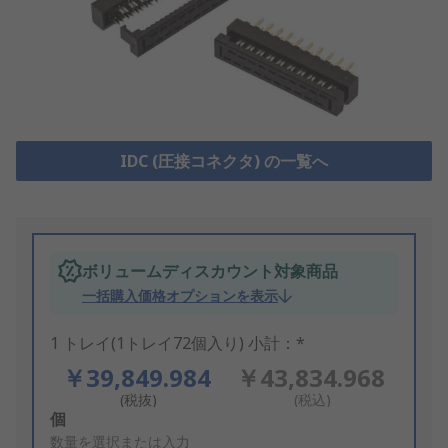
IDC (圧接コネクタ) の一覧へ
ボリュームディスカウント対象商品
一括購入価格オプションを表示
1 トレイ(1トレイ72個入り) 小計：*
￥39,849.984
￥43,834.968
(税抜)
(税込)
Add
個
to
数量を選択または入力