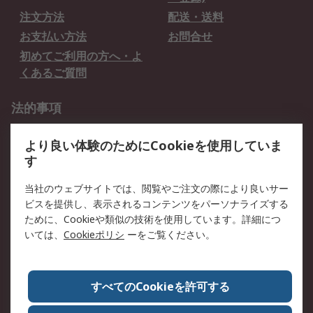
注文方法
配送・送料
お支払い方法
お問合せ
初めてご利用の方へ・よ
くあるご質問
法的事項
プライバシーポリシー
ご利用規約
より良い体験のためにCookieを使用していま
クッキーポリシー
す
RSについて
当社のウェブサイトでは、閲覧やご注文の際により良いサー
ビスを提供し、表示されるコンテンツをパーソナライズする
会社概要
採用情報
ために、Cookieや類似の技術を使用しています。詳細につ
プレスリリース＆お知ら
コーポレートサイト
いては、
Cookieポリシ
ーをご覧ください。
せ
全世界のRS
RSの歴史
すべてのCookieを許可する
ESGへの取り組み（英語）
認証について