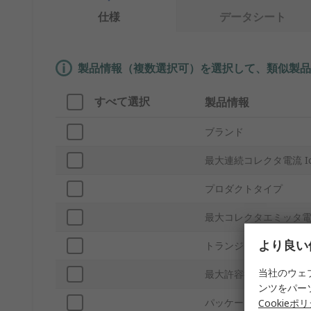
仕様
データシート
製品情報（複数選択可）を選択して、類似製品
すべて選択
製品情報
ブランド
最大連続コレクタ電流 I
プロダクトタイプ
最大コレクタエミッタ電圧
より良い
トランジスタ数
当社のウェ
最大許容損失Pd
ンツをパー
パッケージ型式
Cookieポ