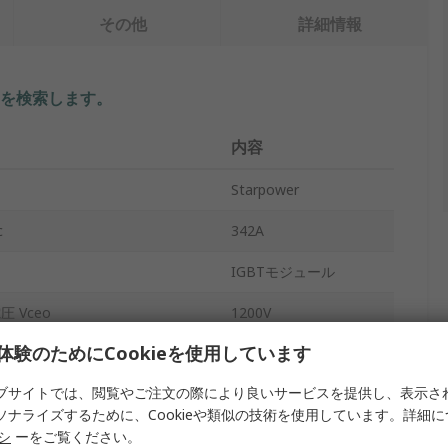
その他
詳細情報
を検索します。
内容
Starpower
c
342A
IGBTモジュール
 Vceo
1200V
体験のためにCookieを使用しています
2
ブサイトでは、閲覧やご注文の際により良いサービスを提供し、表示さ
1190W
ソナライズするために、Cookieや類似の技術を使用しています。詳細
モジュール
リシ
ーをご覧ください。