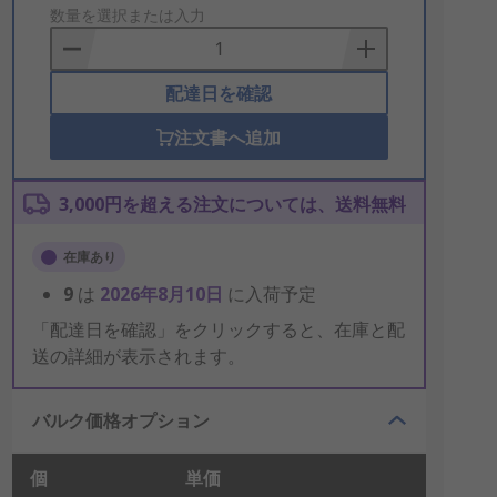
to
数量を選択または入力
Basket
配達日を確認
注文書へ追加
3,000円を超える注文については、送料無料
在庫あり
9
は
2026年8月10日
に入荷予定
「配達日を確認」をクリックすると、在庫と配
送の詳細が表示されます。
バルク価格オプション
個
単価