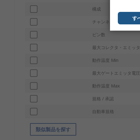
構成
す
チャンネルタイプ
ピン数
最大コレクタ・エミッタ飽
動作温度 Min
最大ゲートエミッタ電圧V
動作温度 Max
規格 / 承認
自動車規格
類似製品を探す