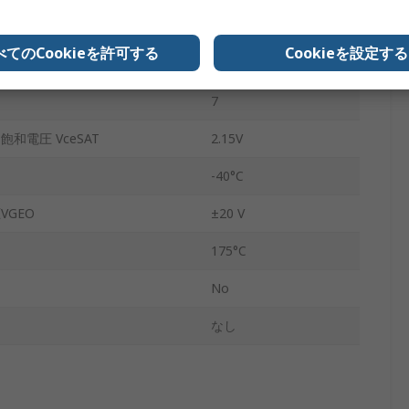
デュアル
べてのCookieを許可する
Cookieを設定する
N
7
和電圧 VceSAT
2.15V
-40°C
GEO
±20 V
175°C
No
なし