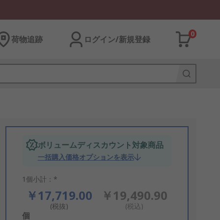
0
荷物追跡
ログイン/新規登録
ボリュームディスカウント対象商品
一括購入価格オプションを表示
1個小計：*
￥17,719.00
￥19,490.90
(税抜)
(税込)
Add
個