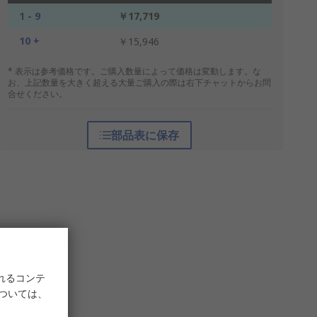
1 - 9
￥17,719
10 +
￥15,946
* 表示は参考価格です。ご購入数量によって価格は変動します。な
お、上記数量を大きく超える大量ご購入の際は右下チャットからお問
合せください。
部品表に保存
れるコンテ
については、