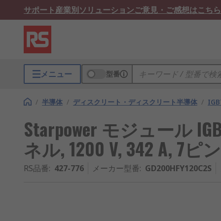
サポート
産業別ソリューション
ご意見・ご感想はこちら
メニュー
型番
/
半導体
/
ディスクリート・ディスクリート半導体
/
IG
Starpower モジュール 
ネル, 1200 V, 342 A, 7ピン
RS品番
:
427-776
メーカー型番
:
GD200HFY120C2S