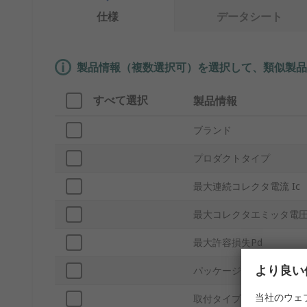
仕様
データシート
製品情報（複数選択可）を選択して、類似製品
すべて選択
製品情報
ブランド
プロダクトタイプ
最大連続コレクタ電流 Ic
最大コレクタエミッタ電圧 
最大許容損失Pd
より良い
パッケージ型式
当社のウェ
取付タイプ