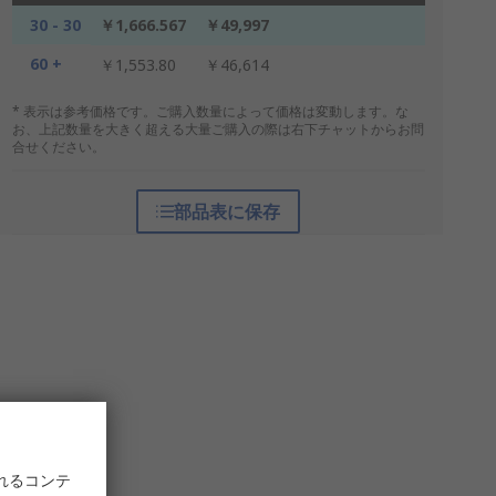
30 - 30
￥1,666.567
￥49,997
60 +
￥1,553.80
￥46,614
* 表示は参考価格です。ご購入数量によって価格は変動します。な
お、上記数量を大きく超える大量ご購入の際は右下チャットからお問
合せください。
部品表に保存
れるコンテ