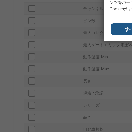
ンツをパー
チャンネルタイプ
Cookieポ
ピン数
す
最大コレクタ・エミッタ飽和
最大ゲートエミッタ電圧VG
動作温度 Min
動作温度 Max
長さ
規格 / 承認
シリーズ
高さ
自動車規格