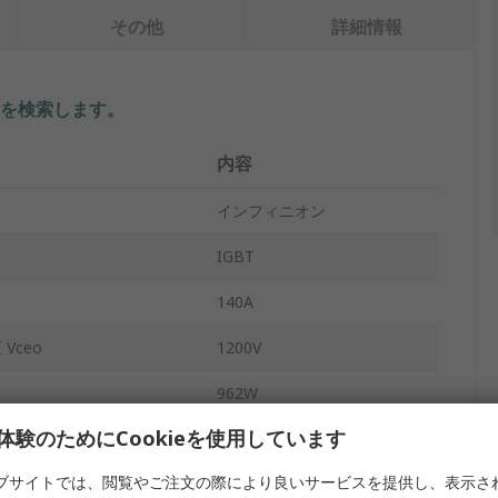
その他
詳細情報
を検索します。
内容
インフィニオン
IGBT
140A
Vceo
1200V
962W
体験のためにCookieを使用しています
TO-247
ブサイトでは、閲覧やご注文の際により良いサービスを提供し、表示さ
スルーホール