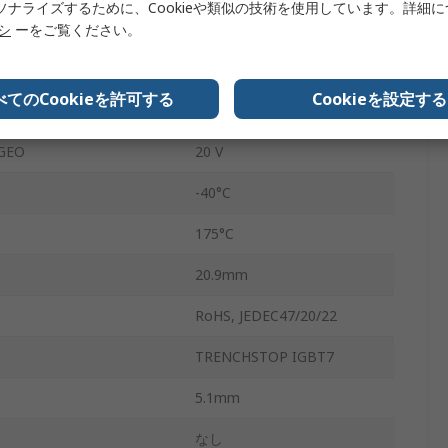
ソナライズするために、Cookieや類似の技術を使用しています。詳細
タイプN
リシ
ーをご覧ください。
3
べてのCookieを許可する
Cookieを設定する
電圧 VceSAT
2.15V
EO
20 V
-40°C
175°C
20.9mm
RoHS, JEDEC47/20/22
TRENCHSTOP IGBT7
5.1mm
なし