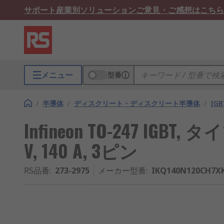
サポート
産業別ソリューション
ご意見・ご感想はこちら
メニュー
型番
/
半導体
/
ディスクリート・ディスクリート半導体
/
IG
Infineon TO-247 IGBT
V, 140 A, 3ピン
RS品番
:
273-2975
メーカー型番
:
IKQ140N120CH7X