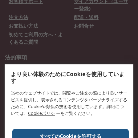
お客様サポート
マイアカウント（ユーザ
ー登録)
注文方法
配送・送料
お支払い方法
お問合せ
初めてご利用の方へ・よ
くあるご質問
法的事項
プライバシーポリシー
ご利用規約
より良い体験のためにCookieを使用していま
クッキーポリシー
す
RSについて
当社のウェブサイトでは、閲覧やご注文の際により良いサー
ビスを提供し、表示されるコンテンツをパーソナライズする
会社概要
採用情報
ために、Cookieや類似の技術を使用しています。詳細につ
プレスリリース＆お知ら
コーポレートサイト
いては、
Cookieポリシ
ーをご覧ください。
せ
全世界のRS
RSの歴史
すべてのCookieを許可する