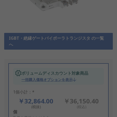
IGBT・絶縁ゲートバイポーラトランジスタ の一覧
へ
ボリュームディスカウント対象商品
一括購入価格オプションを表示
1個小計：*
￥32,864.00
￥36,150.40
(税抜)
(税込)
Add
個