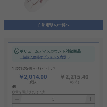
白熱電球 の一覧へ
ボリュームディスカウント対象商品
一括購入価格オプションを表示
1 袋(1袋5個入り) 小計：*
￥2,014.00
￥2,215.40
(税抜)
(税込)
Add
個
to
数量を選択または入力
Basket