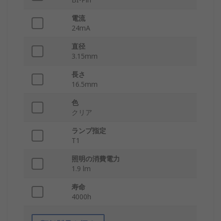
電流
24mA
直径
3.15mm
長さ
16.5mm
色
クリア
ランプ指定
T1
照明の消費電力
1.9 lm
寿命
4000h