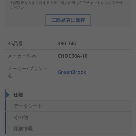
上記数量を大きく超える大量ご購入の際は右下チャットからお問合せ
ください。
部品表に保存
RS品番
:
390-745
メーカー型番
:
CHOC30A-10
メーカー/ブランド
GreenBrook
名
:
仕様
データシート
その他
詳細情報