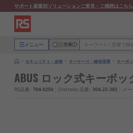
サポート
産業別ソリューション
ご意見・ご感想はこちら
メニュー
型番
/
セキュリティ・金物
/
キーケース・鍵保管庫
/
キーボ
ABUS ロック式キーボック
RS品番
:
704-0250
Distrelec 品番
:
304-22-383
メー