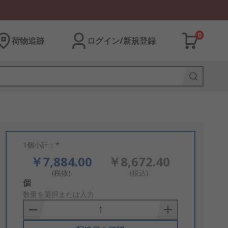
0
荷物追跡
ログイン/新規登録
1個小計：*
￥7,884.00
￥8,672.40
(税抜)
(税込)
Add
個
to
数量を選択または入力
Basket