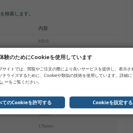
を検索します。
内容
ABUS
プ
ロック式キーボックス
体験のためにCookieを使用しています
キーキャビネット
ブサイトでは、閲覧やご注文の際により良いサービスを提供し、表示さ
ソナライズするために、Cookieや類似の技術を使用しています。詳細
亜鉛
リシ
ーをご覧ください。
シャックル
黒, 銀
べてのCookieを許可する
Cookieを設定する
43mm
175mm