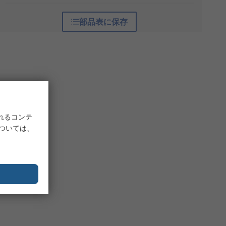
部品表に保存
れるコンテ
については、