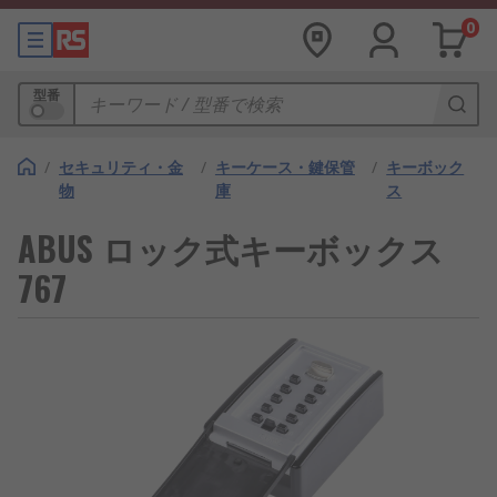
0
型番
/
セキュリティ・金
/
キーケース・鍵保管
/
キーボック
物
庫
ス
ABUS ロック式キーボックス
767