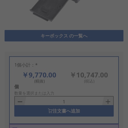
キーボックス の一覧へ
1個小計：*
￥9,770.00
￥10,747.00
(税抜)
(税込)
Add
個
to
数量を選択または入力
Basket
注文書へ追加