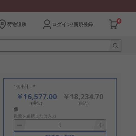
0
荷物追跡
ログイン/新規登録
1個小計：*
￥16,577.00
￥18,234.70
(税抜)
(税込)
Add
個
to
数量を選択または入力
Basket