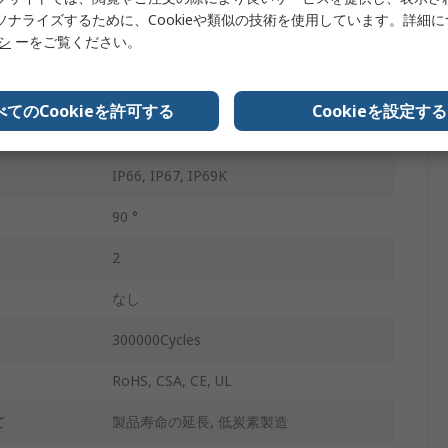
22mm
ソナライズするために、Cookieや類似の技術を使用しています。詳細
リシ
ーをご覧ください。
3
455
べてのCookieを許可する
Cookieを設定する
ラッチ
IP66, IP67, IP69K
90 °
2
なし
300000Cycles
RoHS, CSA, CE, UL
て
製品寿命の延長, 低炭素製造