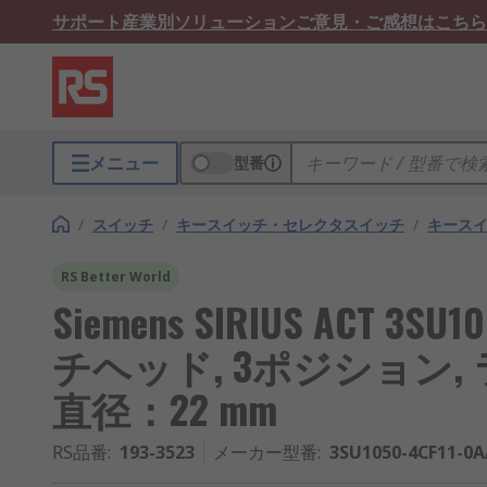
サポート
産業別ソリューション
ご意見・ご感想はこちら
メニュー
型番
/
スイッチ
/
キースイッチ・セレクタスイッチ
/
キース
RS Better World
Siemens SIRIUS ACT
チヘッド, 3ポジション,
直径：22 mm
RS品番
:
193-3523
メーカー型番
:
3SU1050-4CF11-0A