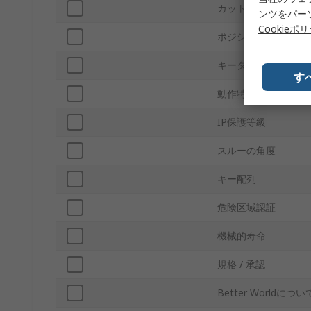
カットアウト直径
ンツをパー
Cookieポ
ポジション数
キータイプ
す
動作特性
IP保護等級
スルーの角度
キー配列
危険区域認証
機械的寿命
規格 / 承認
Better Worldについ