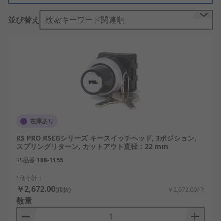
スイッチヘッドにはさまざまなタイプがあり、通
常、プラスチックや金属などの硬い材料で作られて
並び替え
検索キーワード関連順
います。必要な用途に応じて照光式又は非照光式を
選択できます。キースイッチはユーザーが危険な機
器を操作している産業環境でセキュリティを高める
ためにキーポジションセレクタを持って、回路ブレ
ーカが必要になる場合があります。
キースイッチはどのような場合に役立ちますか?
産業、インフラ、サービス分野でのさまざまな用途
在庫あり
向けに設計されています。自動車や公共事業、制御
RS PRO RSEGシリーズ キースイッチヘッド, 3ポジション,
システムパネルメーカー照明を制御する公共施設に
スプリングリターン, カットアウト直径：22 mm
も使用されています。
RS品番
188-1155
1個小計：
￥2,672.00
(税抜)
￥2,672.00/個
数量