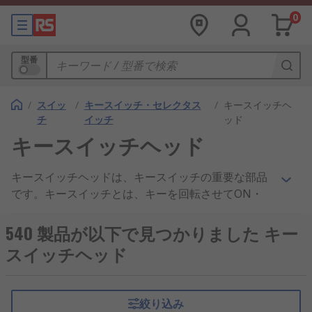
0
型番
/
スイッ
/
キースイッチ・セレクタス
/
キースイッチヘ
チ
イッチ
ッド
キースイッチヘッド
キースイッチヘッドは、キースイッチの重要な部品
です。キースイッチとは、キーを回転させてON・
OFF状態にすることにより、信号（無電圧接点出
力）を出力し、ドアなどを制御できるスイッチで
540 製品が以下で見つかりました キー
す。
スイッチヘッド
どのようなタイプのキースイッチヘッドがあります
か？
絞り込み