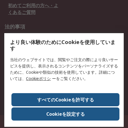
初めてご利用の方へ・よ
くあるご質問
法的事項
プライバシーポリシー
ご利用規約
より良い体験のためにCookieを使用していま
クッキーポリシー
す
RSについて
当社のウェブサイトでは、閲覧やご注文の際により良いサー
ビスを提供し、表示されるコンテンツをパーソナライズする
会社概要
採用情報
ために、Cookieや類似の技術を使用しています。詳細につ
プレスリリース＆お知ら
コーポレートサイト
いては、
Cookieポリシ
ーをご覧ください。
せ
全世界のRS
RSの歴史
すべてのCookieを許可する
ESGへの取り組み（英語）
認証について
Cookieを設定する
〒240-0005 神奈川県横浜市保土ヶ谷区神戸町134番地 横浜ビジネスパーク ウ
エストタワー12階
© アールエスコンポーネンツ株式会社