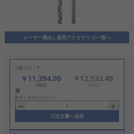
レーザー墨出し器用アクセサリ の一覧へ
1個小計：*
￥11,394.00
￥12,533.40
(税抜)
(税込)
Add
個
to
数量を選択または入力
Basket
注文書へ追加