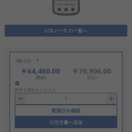
LCRメータ の一覧へ
1個小計：*
￥64,460.00
￥70,906.00
(税抜)
(税込)
Add
個
to
数量を選択または入力
Basket
配達日を確認
注文書へ追加