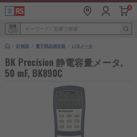
0
型番
/
計測器
/
電子部品測定器
/
LCRメータ
BK Precision 静電容量メータ,
50 mF, BK890C