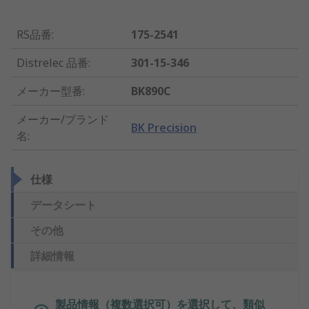
RS品番
:
175-2541
Distrelec 品番
:
301-15-346
メーカー型番
:
BK890C
メーカー/ブランド
BK Precision
名
:
仕様
データシート
その他
詳細情報
製品情報（複数選択可）を選択して、類似