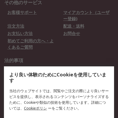
その他のサービス
お客様サポート
マイアカウント（ユーザ
ー登録)
注文方法
配送・送料
お支払い方法
お問合せ
初めてご利用の方へ・よ
くあるご質問
法的事項
プライバシーポリシー
ご利用規約
より良い体験のためにCookieを使用していま
クッキーポリシー
す
RSについて
当社のウェブサイトでは、閲覧やご注文の際により良いサー
ビスを提供し、表示されるコンテンツをパーソナライズする
会社概要
採用情報
ために、Cookieや類似の技術を使用しています。詳細につ
プレスリリース＆お知ら
コーポレートサイト
いては、
Cookieポリシ
ーをご覧ください。
せ