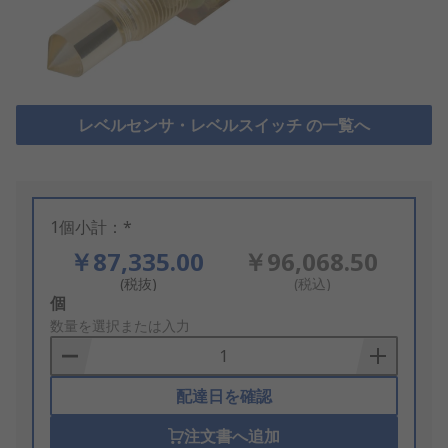
レベルセンサ・レベルスイッチ の一覧へ
1個小計：*
￥87,335.00
￥96,068.50
(税抜)
(税込)
Add
個
to
数量を選択または入力
Basket
配達日を確認
注文書へ追加