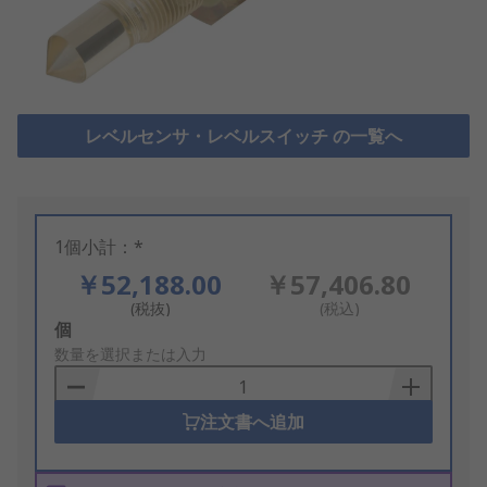
レベルセンサ・レベルスイッチ の一覧へ
1個小計：*
￥52,188.00
￥57,406.80
(税抜)
(税込)
Add
個
to
数量を選択または入力
Basket
注文書へ追加