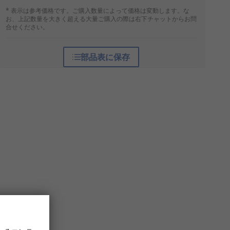
* 表示は参考価格です。ご購入数量によって価格は変動します。な
お、上記数量を大きく超える大量ご購入の際は右下チャットからお問
合せください。
部品表に保存