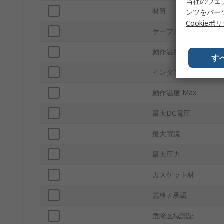
当社のウェ
材質
ンツをパー
Cookieポ
ケーブル長
動作温度 Min
す
インタフェースタイプ
動作温度 Max
最大DC電圧
最大電流
最大圧力
ガスケット材
規格 / 承認
危険区域認証