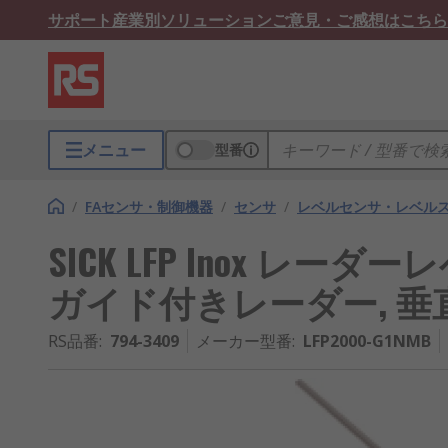
サポート
産業別ソリューション
ご意見・ご感想はこちら
メニュー
型番
/
FAセンサ・制御機器
/
センサ
/
レベルセンサ・レベル
SICK LFP Inox レ
ガイド付きレーダー, 垂直実
RS品番
:
794-3409
メーカー型番
:
LFP2000-G1NMB