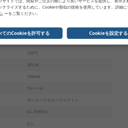
ブサイトでは、閲覧やご注文の際により良いサービスを提供し、表示さ
ステンレス鋼
ソナライズするために、Cookieや類似の技術を使用しています。詳細
リシ
ーをご覧ください。
1m
-20°C
べてのCookieを許可する
Cookieを設定する
IO-Link
150°C
30V dc
100mA
16バール
ポリエーテルエーテルケトン
UL, EHEDG
なし