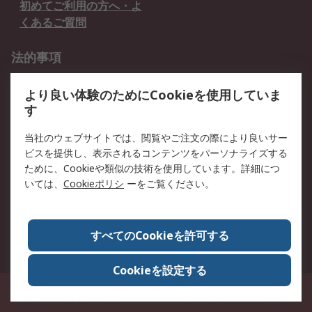
初めてご利用の方へ・よ
くあるご質問
法的事項
プライバシーポリシー
ご利用規約
より良い体験のためにCookieを使用していま
クッキーポリシー
す
RSについて
当社のウェブサイトでは、閲覧やご注文の際により良いサー
ビスを提供し、表示されるコンテンツをパーソナライズする
会社概要
採用情報
ために、Cookieや類似の技術を使用しています。詳細につ
プレスリリース＆お知ら
コーポレートサイト
いては、
Cookieポリシ
ーをご覧ください。
せ
全世界のRS
RSの歴史
すべてのCookieを許可する
ESGへの取り組み（英語）
認証について
Cookieを設定する
〒240-0005 神奈川県横浜市保土ヶ谷区神戸町134番地 横浜ビジネスパーク ウ
エストタワー12階
© アールエスコンポーネンツ株式会社