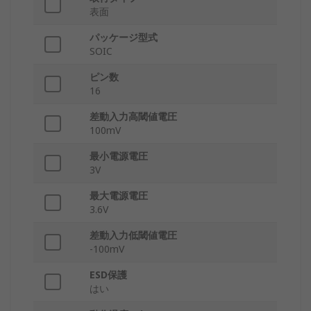
表面
パッケージ型式
SOIC
ピン数
16
差動入力高閾値電圧
100mV
最小電源電圧
3V
最大電源電圧
3.6V
差動入力低閾値電圧
-100mV
ESD保護
はい