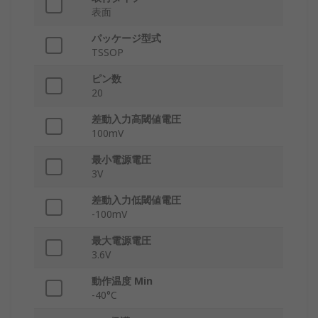
表面
パッケージ型式
TSSOP
ピン数
20
差動入力高閾値電圧
100mV
最小電源電圧
3V
差動入力低閾値電圧
-100mV
最大電源電圧
3.6V
動作温度 Min
-40°C