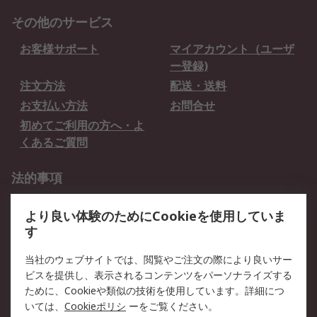
その他のサービス
お客様サポート
マイアカウント（ユーザ
ー登録)
注文方法
配送・送料
お支払い方法
お問合せ
初めてご利用の方へ・よ
くあるご質問
法的事項
プライバシーポリシー
ご利用規約
より良い体験のためにCookieを使用していま
クッキーポリシー
す
RSについて
当社のウェブサイトでは、閲覧やご注文の際により良いサー
ビスを提供し、表示されるコンテンツをパーソナライズする
会社概要
採用情報
ために、Cookieや類似の技術を使用しています。詳細につ
プレスリリース＆お知ら
コーポレートサイト
いては、
Cookieポリシ
ーをご覧ください。