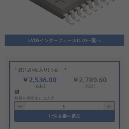
LVDSインターフェースIC の一覧へ
1 袋(1袋5個入り) 小計：*
￥2,536.00
￥2,789.60
(税抜)
(税込)
Add
個
to
数量を選択または入力
Basket
注文書へ追加