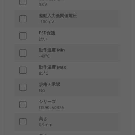
3.6V
差動入力低閾値電圧
-100mV
ESD保護
はい
動作温度 Min
-40°C
動作温度 Max
85°C
規格 / 承認
No
シリーズ
DS90LV032A
高さ
0.9mm