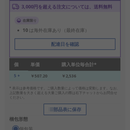
3,000円を超える注文については、送料無料
在庫限り
10
は海外在庫あり（最終在庫）
配達日を確認
個
単価
購入単位毎合計*
5 +
￥507.20
￥2,536
* 表示は参考価格です。ご購入数量によって価格は変動します。なお、
上記数量を大きく超える大量ご購入の際は右下チャットからお問合せ
ください。
部品表に保存
梱包形態
個包装