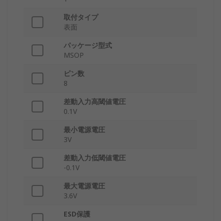
取付タイプ
表面
パッケージ型式
MSOP
ピン数
8
差動入力高閾値電圧
0.1V
最小電源電圧
3V
差動入力低閾値電圧
-0.1V
最大電源電圧
3.6V
ESD保護