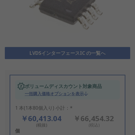
LVDSインターフェースIC の一覧へ
ボリュームディスカウント対象商品
一括購入価格オプションを表示
1 本(1本80個入り) 小計：*
￥60,413.04
￥66,454.32
(税抜)
(税込)
Add
個