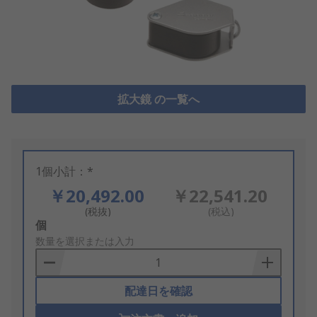
拡大鏡 の一覧へ
1個小計：*
￥20,492.00
￥22,541.20
(税抜)
(税込)
Add
個
to
数量を選択または入力
Basket
配達日を確認