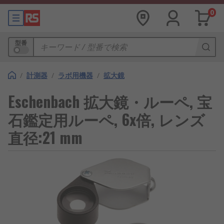
0
型番
/
計測器
/
ラボ用機器
/
拡大鏡
Eschenbach 拡大鏡・ルーペ, 宝
石鑑定用ルーペ, 6x倍, レンズ
直径:21 mm