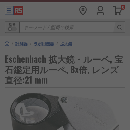
0
型番
/
計測器
/
ラボ用機器
/
拡大鏡
Eschenbach 拡大鏡・ルーペ, 宝
石鑑定用ルーペ, 8x倍, レンズ
直径:21 mm